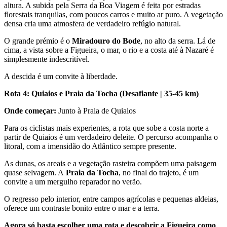
altura. A subida pela Serra da Boa Viagem é feita por estradas
florestais tranquilas, com poucos carros e muito ar puro. A vegetação
densa cria uma atmosfera de verdadeiro refúgio natural.
O grande prémio é o
Miradouro do Bode
, no alto da serra. Lá de
cima, a vista sobre a Figueira, o mar, o rio e a costa até à Nazaré é
simplesmente indescritível.
A descida é um convite à liberdade.
Rota 4: Quiaios e Praia da Tocha (Desafiante | 35-45 km)
Onde começar:
Junto à Praia de Quiaios
Para os ciclistas mais experientes, a rota que sobe a costa norte a
partir de Quiaios é um verdadeiro deleite. O percurso acompanha o
litoral, com a imensidão do Atlântico sempre presente.
As dunas, os areais e a vegetação rasteira compõem uma paisagem
quase selvagem. A
Praia da Tocha
, no final do trajeto, é um
convite a um mergulho reparador no verão.
O regresso pelo interior, entre campos agrícolas e pequenas aldeias,
oferece um contraste bonito entre o mar e a terra.
Agora só basta escolher uma rota e descobrir a Figueira como