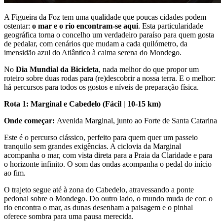
A Figueira da Foz tem uma qualidade que poucas cidades podem
ostentar:
o mar e o rio encontram-se aqui
. Esta particularidade
geográfica torna o concelho um verdadeiro paraíso para quem gosta
de pedalar, com cenários que mudam a cada quilómetro, da
imensidão azul do Atlântico à calma serena do Mondego.
No
Dia Mundial da Bicicleta
, nada melhor do que propor um
roteiro sobre duas rodas para (re)descobrir a nossa terra. E o melhor:
há percursos para todos os gostos e níveis de preparação física.
Rota 1: Marginal e Cabedelo (Fácil | 10-15 km)
Onde começar:
Avenida Marginal, junto ao Forte de Santa Catarina
Este é o percurso clássico, perfeito para quem quer um passeio
tranquilo sem grandes exigências. A ciclovia da Marginal
acompanha o mar, com vista direta para a Praia da Claridade e para
o horizonte infinito. O som das ondas acompanha o pedal do início
ao fim.
O trajeto segue até à zona do Cabedelo, atravessando a ponte
pedonal sobre o Mondego. Do outro lado, o mundo muda de cor: o
rio encontra o mar, as dunas desenham a paisagem e o pinhal
oferece sombra para uma pausa merecida.